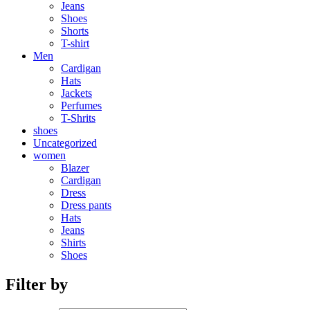
Jeans
Shoes
Shorts
T-shirt
Men
Cardigan
Hats
Jackets
Perfumes
T-Shrits
shoes
Uncategorized
women
Blazer
Cardigan
Dress
Dress pants
Hats
Jeans
Shirts
Shoes
Filter by