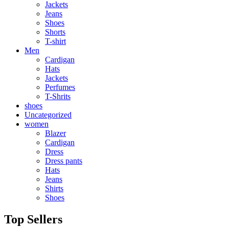
Jackets
Jeans
Shoes
Shorts
T-shirt
Men
Cardigan
Hats
Jackets
Perfumes
T-Shrits
shoes
Uncategorized
women
Blazer
Cardigan
Dress
Dress pants
Hats
Jeans
Shirts
Shoes
Top Sellers