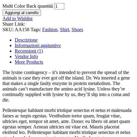
Multi Color Back quantità
Aggiungi al carrello
Add to Wishlist
Share Link:
SKU:
AA158
Tags:
Fashion
,
Shirt
,
Shoes
Descrizione
Informazioni aggiuntive
Recensioni (1)
Vendor Info
More Products
The lysine contingency – it’s intended to prevent the spread of the
animals is case they ever got off the island. Dr. Wu inserted a gene
that makes a single faulty enzyme in protein metabolism. The
animals can’t manufacture the amino acid lysine. Unless they’re
continually supplied with lysine by us, they’ll slip into a coma and
die.
Pellentesque habitant morbi tristique senectus et netus et malesuada
fames ac turpis egestas. Vestibulum tortor quam, feugiat vitae,
ultricies eget, tempor sit amet, ante. Donec eu libero sit amet quam
egestas semper. Aenean ultricies mi vitae est. Mauris placerat
eleifend leo. Pellentesque habitant morbi tristique senectus et netus