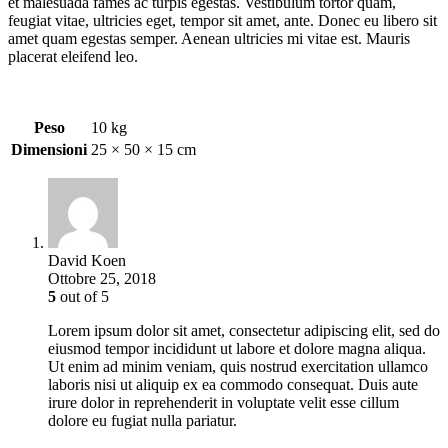
et malesuada fames ac turpis egestas. Vestibulum tortor quam,
feugiat vitae, ultricies eget, tempor sit amet, ante. Donec eu libero sit
amet quam egestas semper. Aenean ultricies mi vitae est. Mauris
placerat eleifend leo.
Peso
10 kg
Dimensioni
25 × 50 × 15 cm
David Koen
Ottobre 25, 2018
5
out of 5
Lorem ipsum dolor sit amet, consectetur adipiscing elit, sed do
eiusmod tempor incididunt ut labore et dolore magna aliqua.
Ut enim ad minim veniam, quis nostrud exercitation ullamco
laboris nisi ut aliquip ex ea commodo consequat. Duis aute
irure dolor in reprehenderit in voluptate velit esse cillum
dolore eu fugiat nulla pariatur.